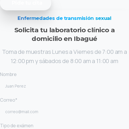
Pide tu cita
Enfermedades de transmisión sexual
Solicita
tu
laboratorio
clínico
a
domicilio
en
Ibagué
Toma de muestras Lunes a Viernes de 7:00 am a
12:00 pm y sábados de 8:00 am a 11:00 am
Nombre
Correo*
Tipo de exámen