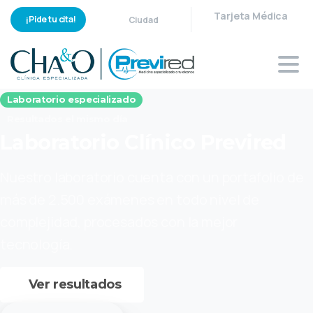
Tarjeta Médica
¡Pide tu cita!
Ciudad
Laboratorio especializado
Resultados el mismo día
Laboratorio
Clínico
Previred
Nuestro laboratorio cuenta con un portafolio de
más de 2.500 exámenes en todo nivel de
complejidad, procesados con la mejor
tecnología.
Ver resultados