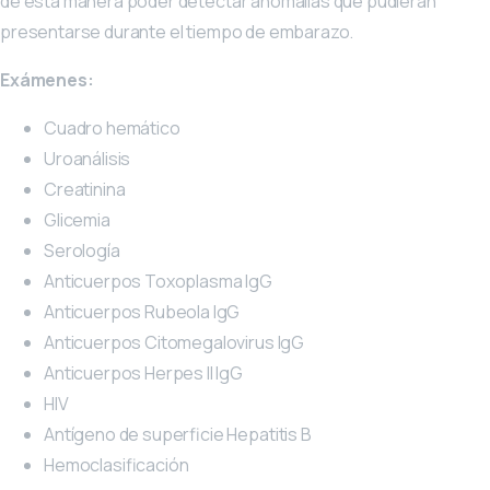
de esta manera poder detectar anomalías que pudieran
presentarse durante el tiempo de embarazo.
Exámenes:
Cuadro hemático
Uroanálisis
Creatinina
Glicemia
Serología
Anticuerpos Toxoplasma IgG
Anticuerpos Rubeola IgG
Anticuerpos Citomegalovirus IgG
Anticuerpos Herpes II IgG
HIV
Antígeno de superficie Hepatitis B
Hemoclasificación