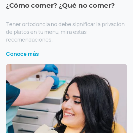
¿Cómo
comer?
¿Qué
no
comer?
Tener ortodoncia no debe significar la privación
de platos en tu menú, mira estas
recomendaciones.
Conoce más