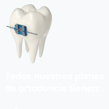
Todos
nuestros
planes
de
ortodoncia
tienen: