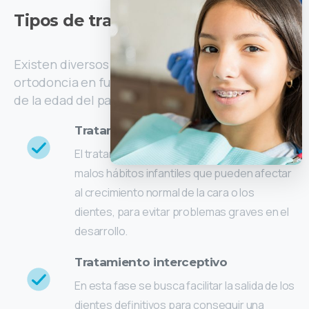
Tipos
de
tratamientos
Existen diversos tipos de tratamiento de
ortodoncia en función del problema a corregir y
de la edad del paciente:
Tratamiento preventivo
El tratamiento preventivo busca corregir los
malos hábitos infantiles que pueden afectar
al crecimiento normal de la cara o los
dientes, para evitar problemas graves en el
desarrollo.
Tratamiento interceptivo
En esta fase se busca facilitar la salida de los
dientes definitivos para conseguir una