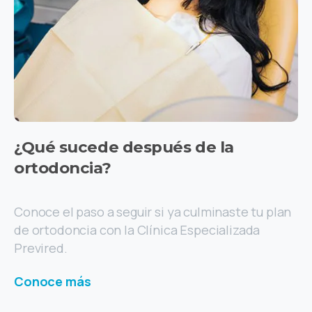
¿Qué
sucede
después
de
la
ortodoncia?
Conoce el paso a seguir si ya culminaste tu plan
de ortodoncia con la Clínica Especializada
Previred.
Conoce más